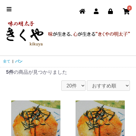
0
全て
|
パン
5件
の商品が見つかりました