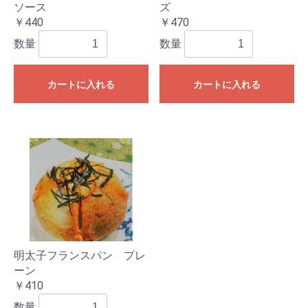
ソース
ズ
￥440
￥470
数量
数量
カートに入れる
カートに入れる
明太子フランスパン プレ
ーン
￥410
数量